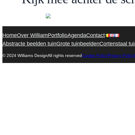
Home
Over William
Portfolio
Agenda
Contact
Abstracte beelden tuin
Grote tuinbeelden
Cortenstaal tu
© 2024 Williams Design
All rights reserved
Cookie Policy
Privacy Policy