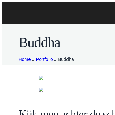
Buddha
Home
»
Portfolio
»
Buddha
Kijk mee achter de s