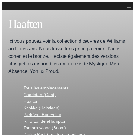
Haaften
Ici vous pouvez voir la collection d’œuvres de Williams
au fil des ans. Nous travaillons principalement l’acier
corten et le bronze. Il existe également des versions
plus petites disponibles en bronze de Mystique Men,
Absence, Yoni & Proud.
Tous les emplacements
Charlatan (Gent)
Haaften
Knokke (Heistlaan)
Park Van Beervelde
RHS Londen/Hampton
Tomorrowland (Boom)
Wisley Park (London, Engeland)