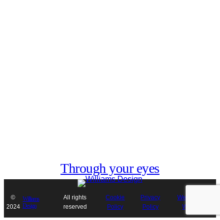
Through your eyes
©
All rights
Cookie
Privacy
Website by
Williams
Design
2024
reserved
Policy
Policy
Wizarts